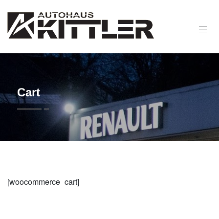
Cart
[woocommerce_cart]